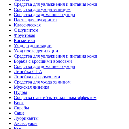
Средства для увлажнения и питания кожи
Средства для ухода за лицом
Средства для домашнего ухода
Пасты для шугаринга
Классическая
С шунгитом
Фруктовая
Косметика
Уход до депиляции
Уход после депиляции
Средства для увлажнения и питания кожи
Борьба с вросшими волосами
Средства для домашнего ухода
Линейка СПА
Линейка с феромонами
Средства для ухода за лицом
Мужская линейка
Пудры
Средства с антибактериальным эффектом
Воск
Скрабы
Саше
Лубриканты
Аксессуары
Все