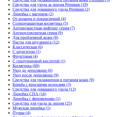
Средства для ухода за лицом Premium
(19)
Средства для домашнего ухода Premium
(2)
Линейка с магнием
(2)
От розацеа и покраснений
(4)
Солнцезащитная косметика
(5)
Антивозрастная-лифтинг серия
(7)
Антицеллюлитная серия
(9)
Для проблемной кожи
(8)
Пасты для шугаринга
(12)
Классическая
(6)
С шунгитом
(1)
Фруктовая
(4)
C гиалуроновой кислотой
(1)
Косметика
(69)
Уход до депиляции
(6)
Уход после депиляции
(9)
Средства для увлажнения и питания кожи
(9)
Борьба с вросшими волосами
(3)
Средства для домашнего ухода
(13)
Линейка СПА
(16)
Линейка с феромонами
(1)
Средства для ухода за лицом
(25)
Мужская линейка
(1)
Пудры
(4)