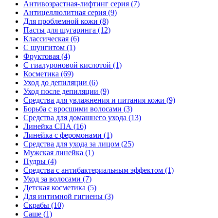
Антивозрастная-лифтинг серия
(7)
Антицеллюлитная серия
(9)
Для проблемной кожи
(8)
Пасты для шугаринга
(12)
Классическая
(6)
С шунгитом
(1)
Фруктовая
(4)
C гиалуроновой кислотой
(1)
Косметика
(69)
Уход до депиляции
(6)
Уход после депиляции
(9)
Средства для увлажнения и питания кожи
(9)
Борьба с вросшими волосами
(3)
Средства для домашнего ухода
(13)
Линейка СПА
(16)
Линейка с феромонами
(1)
Средства для ухода за лицом
(25)
Мужская линейка
(1)
Пудры
(4)
Средства с антибактериальным эффектом
(1)
Уход за волосами
(7)
Детская косметика
(5)
Для интимной гигиены
(3)
Скрабы
(10)
Саше
(1)