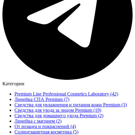
Категории
Premium Line Professional Cosmetics Laboratory
(42)
Линейка СПА Premium
(7)
Средства для увлажнения и питания кожи Premium
(3)
Средства для ухода за лицом Premium
(19)
Средства для домашнего ухода Premium
(2)
Линейка с магнием
(2)
От розацеа и покраснений
(4)
Солнцезащитная косметика
(5)