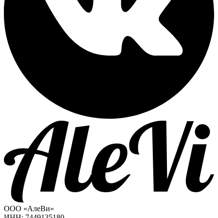
ООО «АлеВи»
ИНН: 7449135180