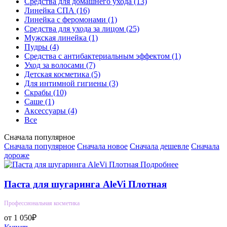
Средства для домашнего ухода
(13)
Линейка СПА
(16)
Линейка с феромонами
(1)
Средства для ухода за лицом
(25)
Мужская линейка
(1)
Пудры
(4)
Средства с антибактериальным эффектом
(1)
Уход за волосами
(7)
Детская косметика
(5)
Для интимной гигиены
(3)
Скрабы
(10)
Саше
(1)
Аксессуары
(4)
Все
Сначала популярное
Сначала популярное
Сначала новое
Сначала дешевле
Сначала
дороже
Подробнее
Паста для шугаринга AleVi Плотная
Профессиональная косметика
от 1 050₽