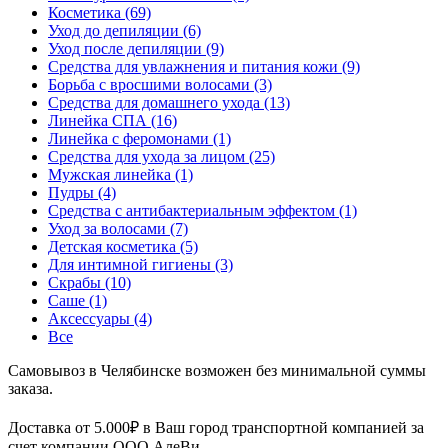
Косметика
(69)
Уход до депиляции
(6)
Уход после депиляции
(9)
Средства для увлажнения и питания кожи
(9)
Борьба с вросшими волосами
(3)
Средства для домашнего ухода
(13)
Линейка СПА
(16)
Линейка с феромонами
(1)
Средства для ухода за лицом
(25)
Мужская линейка
(1)
Пудры
(4)
Средства с антибактериальным эффектом
(1)
Уход за волосами
(7)
Детская косметика
(5)
Для интимной гигиены
(3)
Скрабы
(10)
Саше
(1)
Аксессуары
(4)
Все
Самовывоз в Челябинске возможен без минимальной суммы
заказа.
Доставка от 5.000₽ в Ваш город транспортной компанией за
счет компании ООО АлеВи.