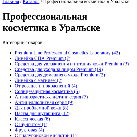
Главная
/
Каталог
/
Профессиональная косметика в Уральске
Профессиональная
косметика в Уральске
Категории товаров
Premium Line Professional Cosmetics Laboratory
(42)
Линейка СПА Premium
(7)
Средства для увлажнения и питания кожи Premium
(3)
Средства для ухода за лицом Premium
(19)
Средства для домашнего ухода Premium
(2)
Линейка с магнием
(2)
От розацеа и покраснений
(4)
Солнцезащитная косметика
(5)
Антивозрастная-лифтинг серия
(7)
Антицеллюлитная серия
(9)
Для проблемной кожи
(8)
Пасты для шугаринга
(12)
Классическая
(6)
С шунгитом
(1)
Фруктовая
(4)
C гиалуроновой кислотой
(1)