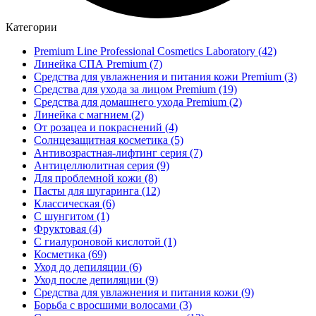
Категории
Premium Line Professional Cosmetics Laboratory
(42)
Линейка СПА Premium
(7)
Средства для увлажнения и питания кожи Premium
(3)
Средства для ухода за лицом Premium
(19)
Средства для домашнего ухода Premium
(2)
Линейка с магнием
(2)
От розацеа и покраснений
(4)
Солнцезащитная косметика
(5)
Антивозрастная-лифтинг серия
(7)
Антицеллюлитная серия
(9)
Для проблемной кожи
(8)
Пасты для шугаринга
(12)
Классическая
(6)
С шунгитом
(1)
Фруктовая
(4)
C гиалуроновой кислотой
(1)
Косметика
(69)
Уход до депиляции
(6)
Уход после депиляции
(9)
Средства для увлажнения и питания кожи
(9)
Борьба с вросшими волосами
(3)