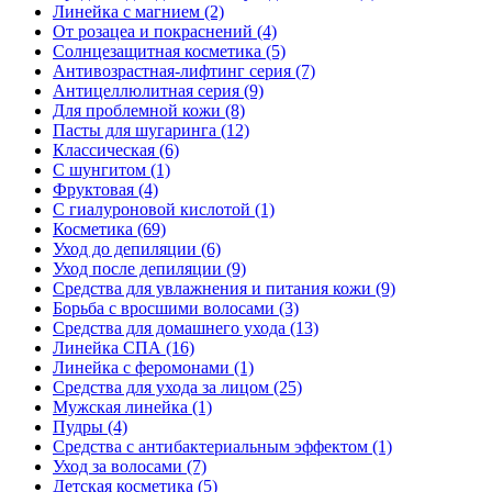
Линейка с магнием
(2)
От розацеа и покраснений
(4)
Солнцезащитная косметика
(5)
Антивозрастная-лифтинг серия
(7)
Антицеллюлитная серия
(9)
Для проблемной кожи
(8)
Пасты для шугаринга
(12)
Классическая
(6)
С шунгитом
(1)
Фруктовая
(4)
C гиалуроновой кислотой
(1)
Косметика
(69)
Уход до депиляции
(6)
Уход после депиляции
(9)
Средства для увлажнения и питания кожи
(9)
Борьба с вросшими волосами
(3)
Средства для домашнего ухода
(13)
Линейка СПА
(16)
Линейка с феромонами
(1)
Средства для ухода за лицом
(25)
Мужская линейка
(1)
Пудры
(4)
Средства с антибактериальным эффектом
(1)
Уход за волосами
(7)
Детская косметика
(5)