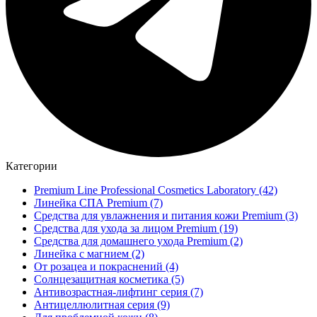
Категории
Premium Line Professional Cosmetics Laboratory
(42)
Линейка СПА Premium
(7)
Средства для увлажнения и питания кожи Premium
(3)
Средства для ухода за лицом Premium
(19)
Средства для домашнего ухода Premium
(2)
Линейка с магнием
(2)
От розацеа и покраснений
(4)
Солнцезащитная косметика
(5)
Антивозрастная-лифтинг серия
(7)
Антицеллюлитная серия
(9)