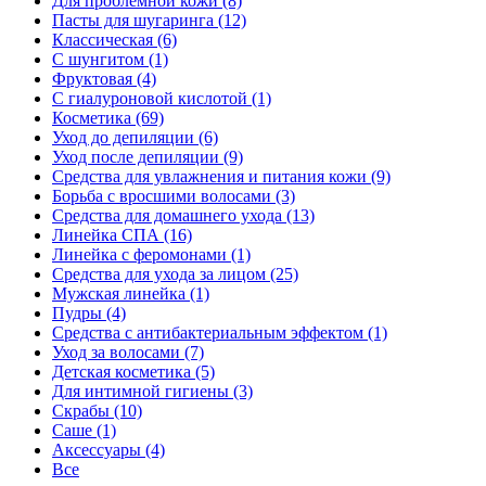
Для проблемной кожи
(8)
Пасты для шугаринга
(12)
Классическая
(6)
С шунгитом
(1)
Фруктовая
(4)
C гиалуроновой кислотой
(1)
Косметика
(69)
Уход до депиляции
(6)
Уход после депиляции
(9)
Средства для увлажнения и питания кожи
(9)
Борьба с вросшими волосами
(3)
Средства для домашнего ухода
(13)
Линейка СПА
(16)
Линейка с феромонами
(1)
Средства для ухода за лицом
(25)
Мужская линейка
(1)
Пудры
(4)
Средства с антибактериальным эффектом
(1)
Уход за волосами
(7)
Детская косметика
(5)
Для интимной гигиены
(3)
Скрабы
(10)
Саше
(1)
Аксессуары
(4)
Все