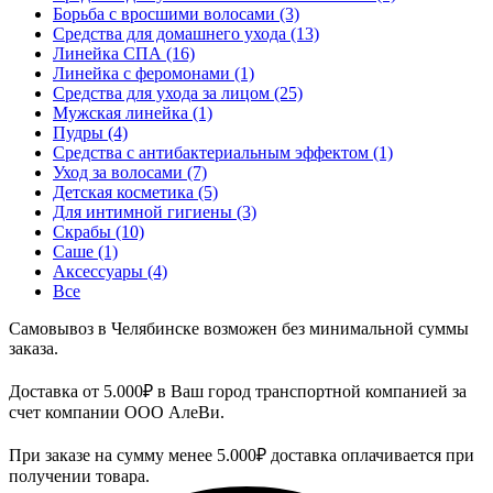
Борьба с вросшими волосами
(3)
Средства для домашнего ухода
(13)
Линейка СПА
(16)
Линейка с феромонами
(1)
Средства для ухода за лицом
(25)
Мужская линейка
(1)
Пудры
(4)
Средства с антибактериальным эффектом
(1)
Уход за волосами
(7)
Детская косметика
(5)
Для интимной гигиены
(3)
Скрабы
(10)
Саше
(1)
Аксессуары
(4)
Все
Самовывоз в Челябинске возможен без минимальной суммы
заказа.
Доставка от 5.000₽ в Ваш город транспортной компанией за
счет компании ООО АлеВи.
При заказе на сумму менее 5.000₽ доставка оплачивается при
получении товара.