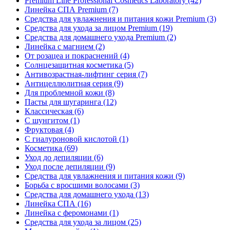
Premium Line Professional Cosmetics Laboratory
(42)
Линейка СПА Premium
(7)
Средства для увлажнения и питания кожи Premium
(3)
Средства для ухода за лицом Premium
(19)
Средства для домашнего ухода Premium
(2)
Линейка с магнием
(2)
От розацеа и покраснений
(4)
Солнцезащитная косметика
(5)
Антивозрастная-лифтинг серия
(7)
Антицеллюлитная серия
(9)
Для проблемной кожи
(8)
Пасты для шугаринга
(12)
Классическая
(6)
С шунгитом
(1)
Фруктовая
(4)
C гиалуроновой кислотой
(1)
Косметика
(69)
Уход до депиляции
(6)
Уход после депиляции
(9)
Средства для увлажнения и питания кожи
(9)
Борьба с вросшими волосами
(3)
Средства для домашнего ухода
(13)
Линейка СПА
(16)
Линейка с феромонами
(1)
Средства для ухода за лицом
(25)