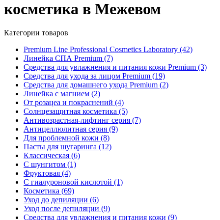
косметика в Межевом
Категории товаров
Premium Line Professional Cosmetics Laboratory
(42)
Линейка СПА Premium
(7)
Средства для увлажнения и питания кожи Premium
(3)
Средства для ухода за лицом Premium
(19)
Средства для домашнего ухода Premium
(2)
Линейка с магнием
(2)
От розацеа и покраснений
(4)
Солнцезащитная косметика
(5)
Антивозрастная-лифтинг серия
(7)
Антицеллюлитная серия
(9)
Для проблемной кожи
(8)
Пасты для шугаринга
(12)
Классическая
(6)
С шунгитом
(1)
Фруктовая
(4)
C гиалуроновой кислотой
(1)
Косметика
(69)
Уход до депиляции
(6)
Уход после депиляции
(9)
Средства для увлажнения и питания кожи
(9)