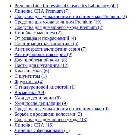
Premium Line Professional Cosmetics Laboratory
(42)
Линейка СПА Premium
(7)
Средства для увлажнения и питания кожи Premium
(3)
Средства для ухода за лицом Premium
(19)
Средства для домашнего ухода Premium
(2)
Линейка с магнием
(2)
От розацеа и покраснений
(4)
Солнцезащитная косметика
(5)
Антивозрастная-лифтинг серия
(7)
Антицеллюлитная серия
(9)
Для проблемной кожи
(8)
Пасты для шугаринга
(12)
Классическая
(6)
С шунгитом
(1)
Фруктовая
(4)
C гиалуроновой кислотой
(1)
Косметика
(69)
Уход до депиляции
(6)
Уход после депиляции
(9)
Средства для увлажнения и питания кожи
(9)
Борьба с вросшими волосами
(3)
Средства для домашнего ухода
(13)
Линейка СПА
(16)
Линейка с феромонами
(1)