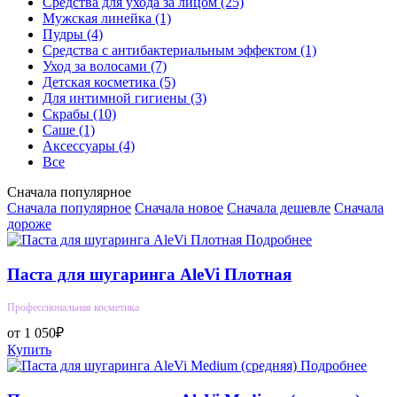
Средства для ухода за лицом
(25)
Мужская линейка
(1)
Пудры
(4)
Средства с антибактериальным эффектом
(1)
Уход за волосами
(7)
Детская косметика
(5)
Для интимной гигиены
(3)
Скрабы
(10)
Саше
(1)
Аксессуары
(4)
Все
Сначала популярное
Сначала популярное
Сначала новое
Сначала дешевле
Сначала
дороже
Подробнее
Паста для шугаринга AleVi Плотная
Профессиональная косметика
от 1 050₽
Купить
Подробнее