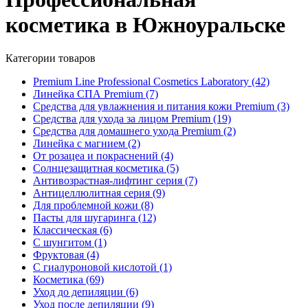
косметика в Южноуральске
Категории товаров
Premium Line Professional Cosmetics Laboratory
(42)
Линейка СПА Premium
(7)
Средства для увлажнения и питания кожи Premium
(3)
Средства для ухода за лицом Premium
(19)
Средства для домашнего ухода Premium
(2)
Линейка с магнием
(2)
От розацеа и покраснений
(4)
Солнцезащитная косметика
(5)
Антивозрастная-лифтинг серия
(7)
Антицеллюлитная серия
(9)
Для проблемной кожи
(8)
Пасты для шугаринга
(12)
Классическая
(6)
С шунгитом
(1)
Фруктовая
(4)
C гиалуроновой кислотой
(1)
Косметика
(69)
Уход до депиляции
(6)
Уход после депиляции
(9)