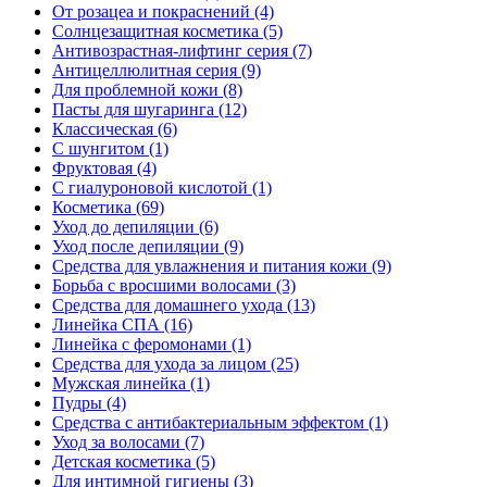
От розацеа и покраснений
(4)
Солнцезащитная косметика
(5)
Антивозрастная-лифтинг серия
(7)
Антицеллюлитная серия
(9)
Для проблемной кожи
(8)
Пасты для шугаринга
(12)
Классическая
(6)
С шунгитом
(1)
Фруктовая
(4)
C гиалуроновой кислотой
(1)
Косметика
(69)
Уход до депиляции
(6)
Уход после депиляции
(9)
Средства для увлажнения и питания кожи
(9)
Борьба с вросшими волосами
(3)
Средства для домашнего ухода
(13)
Линейка СПА
(16)
Линейка с феромонами
(1)
Средства для ухода за лицом
(25)
Мужская линейка
(1)
Пудры
(4)
Средства с антибактериальным эффектом
(1)
Уход за волосами
(7)
Детская косметика
(5)
Для интимной гигиены
(3)