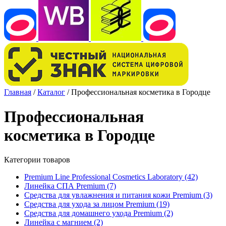
Главная
/
Каталог
/
Профессиональная косметика в Городце
Профессиональная
косметика в Городце
Категории товаров
Premium Line Professional Cosmetics Laboratory
(42)
Линейка СПА Premium
(7)
Средства для увлажнения и питания кожи Premium
(3)
Средства для ухода за лицом Premium
(19)
Средства для домашнего ухода Premium
(2)
Линейка с магнием
(2)