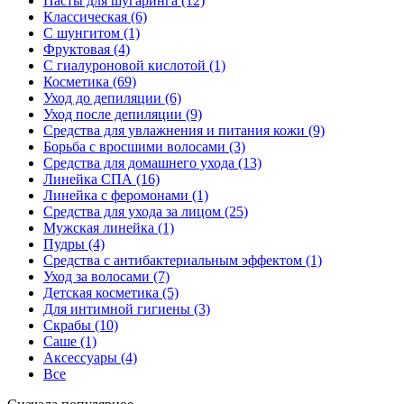
Пасты для шугаринга
(12)
Классическая
(6)
С шунгитом
(1)
Фруктовая
(4)
C гиалуроновой кислотой
(1)
Косметика
(69)
Уход до депиляции
(6)
Уход после депиляции
(9)
Средства для увлажнения и питания кожи
(9)
Борьба с вросшими волосами
(3)
Средства для домашнего ухода
(13)
Линейка СПА
(16)
Линейка с феромонами
(1)
Средства для ухода за лицом
(25)
Мужская линейка
(1)
Пудры
(4)
Средства с антибактериальным эффектом
(1)
Уход за волосами
(7)
Детская косметика
(5)
Для интимной гигиены
(3)
Скрабы
(10)
Саше
(1)
Аксессуары
(4)
Все