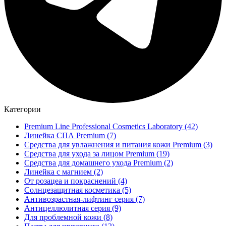
Категории
Premium Line Professional Cosmetics Laboratory
(42)
Линейка СПА Premium
(7)
Средства для увлажнения и питания кожи Premium
(3)
Средства для ухода за лицом Premium
(19)
Средства для домашнего ухода Premium
(2)
Линейка с магнием
(2)
От розацеа и покраснений
(4)
Солнцезащитная косметика
(5)
Антивозрастная-лифтинг серия
(7)
Антицеллюлитная серия
(9)
Для проблемной кожи
(8)