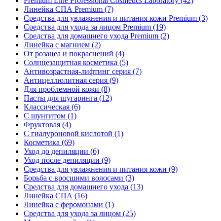
Premium Line Professional Cosmetics Laboratory
(42)
Линейка СПА Premium
(7)
Средства для увлажнения и питания кожи Premium
(3)
Средства для ухода за лицом Premium
(19)
Средства для домашнего ухода Premium
(2)
Линейка с магнием
(2)
От розацеа и покраснений
(4)
Солнцезащитная косметика
(5)
Антивозрастная-лифтинг серия
(7)
Антицеллюлитная серия
(9)
Для проблемной кожи
(8)
Пасты для шугаринга
(12)
Классическая
(6)
С шунгитом
(1)
Фруктовая
(4)
C гиалуроновой кислотой
(1)
Косметика
(69)
Уход до депиляции
(6)
Уход после депиляции
(9)
Средства для увлажнения и питания кожи
(9)
Борьба с вросшими волосами
(3)
Средства для домашнего ухода
(13)
Линейка СПА
(16)
Линейка с феромонами
(1)
Средства для ухода за лицом
(25)