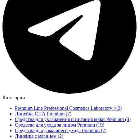
Категории
Premium Line Professional Cosmetics Laboratory
(42)
Линейка СПА Premium
(7)
Средства для увлажнения и питания кожи Premium
(3)
Средства для ухода за лицом Premium
(19)
Средства для домашнего ухода Premium
(2)
Линейка с магнием
(2)