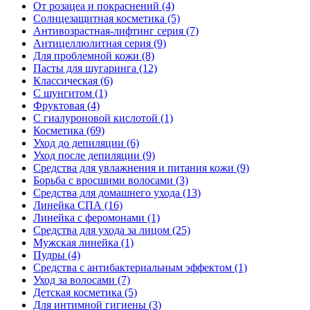
От розацеа и покраснений
(4)
Солнцезащитная косметика
(5)
Антивозрастная-лифтинг серия
(7)
Антицеллюлитная серия
(9)
Для проблемной кожи
(8)
Пасты для шугаринга
(12)
Классическая
(6)
С шунгитом
(1)
Фруктовая
(4)
C гиалуроновой кислотой
(1)
Косметика
(69)
Уход до депиляции
(6)
Уход после депиляции
(9)
Средства для увлажнения и питания кожи
(9)
Борьба с вросшими волосами
(3)
Средства для домашнего ухода
(13)
Линейка СПА
(16)
Линейка с феромонами
(1)
Средства для ухода за лицом
(25)
Мужская линейка
(1)
Пудры
(4)
Средства с антибактериальным эффектом
(1)
Уход за волосами
(7)
Детская косметика
(5)
Для интимной гигиены
(3)