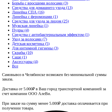
Борьба с вросшими волосами
(3)
Средства для домашнего ухода
(13)
Линейка СПА
(16)
Линейка с феромонами
(1)
Средства для ухода за лицом
(25)
Мужская линейка
(1)
Пудры
(4)
Средства с антибактериальным эффектом
(1)
Уход за волосами
(7)
Детская косметика
(5)
Для интимной гигиены
(3)
Скрабы
(10)
Саше
(1)
Аксессуары
(4)
Все
Самовывоз в Челябинске возможен без минимальной суммы
заказа.
Доставка от 5.000₽ в Ваш город транспортной компанией за
счет компании ООО АлеВи.
При заказе на сумму менее 5.000₽ доставка оплачивается при
получении товара.