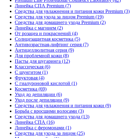
Premium Line Professional Cosmetics Laboratory
(42)
Линейка СПА Premium
(7)
Средства для увлажнения и питания кожи Premium
(3)
Средства для ухода за лицом Premium
(19)
Средства для домашнего ухода Premium
(2)
Линейка с магнием
(2)
От розацеа и покраснений
(4)
Солнцезащитная косметика
(5)
Антивозрастная-лифтинг серия
(7)
Антицеллюлитная серия
(9)
Для проблемной кожи
(8)
Пасты для шугаринга
(12)
Классическая
(6)
С шунгитом
(1)
Фруктовая
(4)
C гиалуроновой кислотой
(1)
Косметика
(69)
Уход до депиляции
(6)
Уход после депиляции
(9)
Средства для увлажнения и питания кожи
(9)
Борьба с вросшими волосами
(3)
Средства для домашнего ухода
(13)
Линейка СПА
(16)
Линейка с феромонами
(1)
Средства для ухода за лицом
(25)