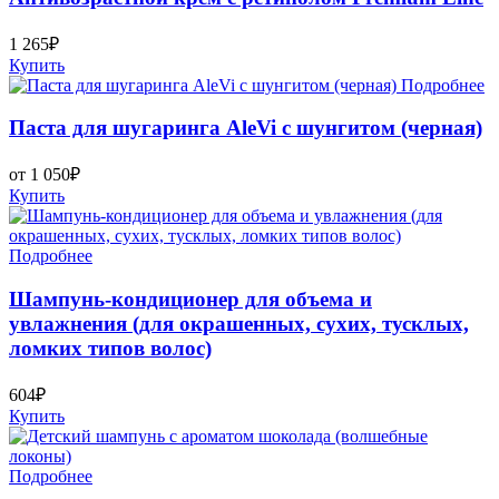
1 265₽
Купить
Подробнее
Паста для шугаринга AleVi с шунгитом (черная)
от 1 050₽
Купить
Подробнее
Шампунь-кондиционер для объема и
увлажнения (для окрашенных, сухих, тусклых,
ломких типов волос)
604₽
Купить
Подробнее