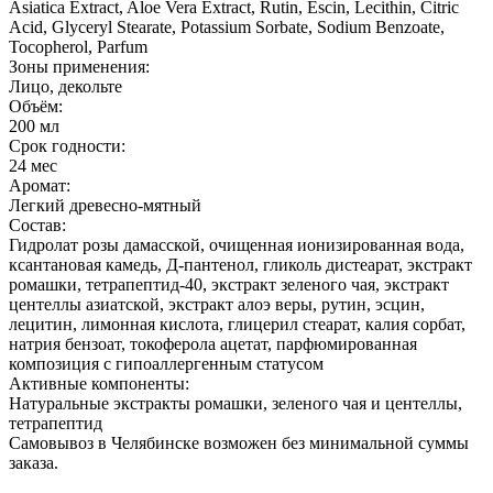
Asiatica Extract, Aloe Vera Extract, Rutin, Escin, Lecithin, Citric
Acid, Glyceryl Stearate, Potassium Sorbate, Sodium Benzoate,
Tocopherol, Parfum
Зоны применения:
Лицо, декольте
Объём:
200 мл
Срок годности:
24 мес
Аромат:
Легкий древесно-мятный
Состав:
Гидролат розы дамасской, очищенная ионизированная вода,
ксантановая камедь, Д-пантенол, гликоль дистеарат, экстракт
ромашки, тетрапептид-40, экстракт зеленого чая, экстракт
центеллы азиатской, экстракт алоэ веры, рутин, эсцин,
лецитин, лимонная кислота, глицерил стеарат, калия сорбат,
натрия бензоат, токоферола ацетат, парфюмированная
композиция с гипоаллергенным статусом
Активные компоненты:
Натуральные экстракты ромашки, зеленого чая и центеллы,
тетрапептид
Самовывоз в Челябинске возможен без минимальной суммы
заказа.