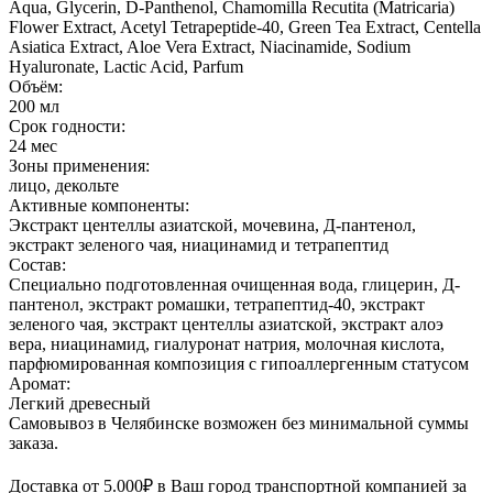
Aqua, Glycerin, D-Panthenol, Chamomilla Recutita (Matricaria)
Flower Extract, Acetyl Tetrapeptide-40, Green Tea Extract, Centella
Asiatica Extract, Aloe Vera Extract, Niacinamide, Sodium
Hyaluronate, Lactic Acid, Parfum
Объём:
200 мл
Срок годности:
24 мес
Зоны применения:
лицо, декольте
Активные компоненты:
Экстракт центеллы азиатской, мочевина, Д-пантенол,
экстракт зеленого чая, ниацинамид и тетрапептид
Состав:
Специально подготовленная очищенная вода, глицерин, Д-
пантенол, экстракт ромашки, тетрапептид-40, экстракт
зеленого чая, экстракт центеллы азиатской, экстракт алоэ
вера, ниацинамид, гиалуронат натрия, молочная кислота,
парфюмированная композиция с гипоаллергенным статусом
Аромат:
Легкий древесный
Самовывоз в Челябинске возможен без минимальной суммы
заказа.
Доставка от 5.000₽ в Ваш город транспортной компанией за