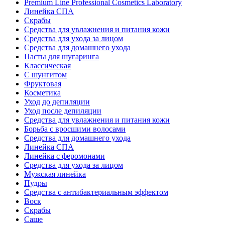
Premium Line Professional Cosmetics Laboratory
Линейка СПА
Скрабы
Средства для увлажнения и питания кожи
Средства для ухода за лицом
Средства для домашнего ухода
Пасты для шугаринга
Классическая
С шунгитом
Фруктовая
Косметика
Уход до депиляции
Уход после депиляции
Средства для увлажнения и питания кожи
Борьба с вросшими волосами
Средства для домашнего ухода
Линейка СПА
Линейка с феромонами
Средства для ухода за лицом
Мужская линейка
Пудры
Средства с антибактериальным эффектом
Воск
Скрабы
Саше