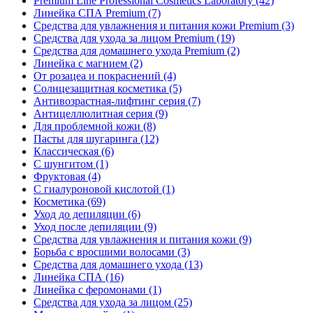
Premium Line Professional Cosmetics Laboratory
(42)
Линейка СПА Premium
(7)
Средства для увлажнения и питания кожи Premium
(3)
Средства для ухода за лицом Premium
(19)
Средства для домашнего ухода Premium
(2)
Линейка с магнием
(2)
От розацеа и покраснений
(4)
Солнцезащитная косметика
(5)
Антивозрастная-лифтинг серия
(7)
Антицеллюлитная серия
(9)
Для проблемной кожи
(8)
Пасты для шугаринга
(12)
Классическая
(6)
С шунгитом
(1)
Фруктовая
(4)
C гиалуроновой кислотой
(1)
Косметика
(69)
Уход до депиляции
(6)
Уход после депиляции
(9)
Средства для увлажнения и питания кожи
(9)
Борьба с вросшими волосами
(3)
Средства для домашнего ухода
(13)
Линейка СПА
(16)
Линейка с феромонами
(1)
Средства для ухода за лицом
(25)