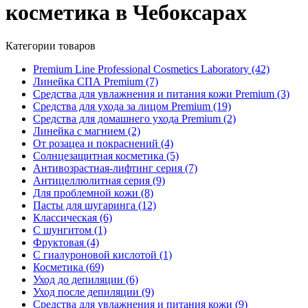
косметика в Чебоксарах
Категории товаров
Premium Line Professional Cosmetics Laboratory
(42)
Линейка СПА Premium
(7)
Средства для увлажнения и питания кожи Premium
(3)
Средства для ухода за лицом Premium
(19)
Средства для домашнего ухода Premium
(2)
Линейка с магнием
(2)
От розацеа и покраснений
(4)
Солнцезащитная косметика
(5)
Антивозрастная-лифтинг серия
(7)
Антицеллюлитная серия
(9)
Для проблемной кожи
(8)
Пасты для шугаринга
(12)
Классическая
(6)
С шунгитом
(1)
Фруктовая
(4)
C гиалуроновой кислотой
(1)
Косметика
(69)
Уход до депиляции
(6)
Уход после депиляции
(9)
Средства для увлажнения и питания кожи
(9)