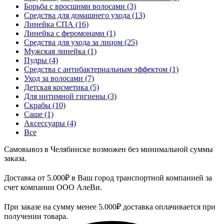
Борьба с вросшими волосами
(3)
Средства для домашнего ухода
(13)
Линейка СПА
(16)
Линейка с феромонами
(1)
Средства для ухода за лицом
(25)
Мужская линейка
(1)
Пудры
(4)
Средства с антибактериальным эффектом
(1)
Уход за волосами
(7)
Детская косметика
(5)
Для интимной гигиены
(3)
Скрабы
(10)
Саше
(1)
Аксессуары
(4)
Все
Самовывоз в Челябинске возможен без минимальной суммы
заказа.
Доставка от 5.000₽ в Ваш город транспортной компанией за
счет компании ООО АлеВи.
При заказе на сумму менее 5.000₽ доставка оплачивается при
получении товара.